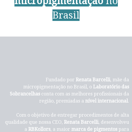
micropigmentação
no
Brasil
Fundado por
Renata Barcelli
, mãe da
micropigmentação no Brasil, o
Laboratório das
Sobrancelhas
conta com as melhores profissionais da
região, premiadas a
nível internacional
.
Com o objetivo de entregar procedimentos de alta
qualidade que nossa CEO,
Renata Barcelli
, desenvolveu
a
RBKollors
, a maior
marca de pigmentos
para