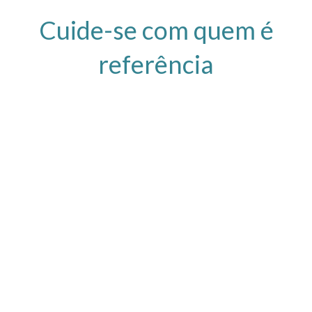
Cuide-se com quem é
referência
Fale com a equipe do Laboratório das Sobrancelhas e se
descubra uma nova mulher!